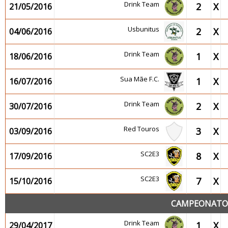
Drink Team
2
X
21/05/2016
Usbunitus
2
X
04/06/2016
Drink Team
1
X
18/06/2016
Sua Mãe F.C.
1
X
16/07/2016
Drink Team
2
X
30/07/2016
Red Touros
3
X
03/09/2016
SC2E3
8
X
17/09/2016
SC2E3
7
X
15/10/2016
CAMPEONATO 2
Drink Team
1
X
29/04/2017