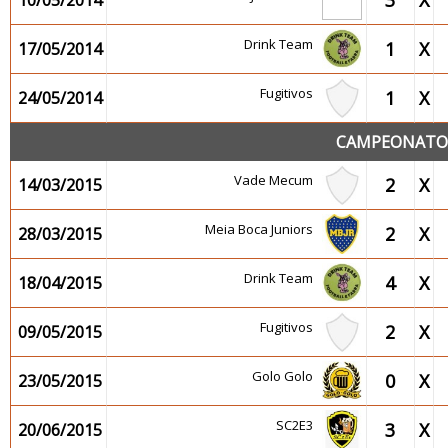
3
X
10/05/2014
Drink Team
1
X
17/05/2014
Fugitivos
1
X
24/05/2014
CAMPEONATO 2
Vade Mecum
2
X
14/03/2015
Meia Boca Juniors
2
X
28/03/2015
Drink Team
4
X
18/04/2015
Fugitivos
2
X
09/05/2015
Golo Golo
0
X
23/05/2015
SC2E3
3
X
20/06/2015