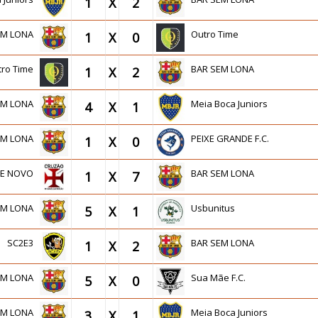
1
X
2
EM LONA
Outro Time
1
X
0
tro Time
BAR SEM LONA
1
X
2
EM LONA
Meia Boca Juniors
4
X
1
EM LONA
PEIXE GRANDE F.C.
1
X
0
DE NOVO
BAR SEM LONA
1
X
7
EM LONA
Usbunitus
5
X
1
SC2E3
BAR SEM LONA
1
X
2
EM LONA
Sua Mãe F.C.
5
X
0
EM LONA
Meia Boca Juniors
3
X
1