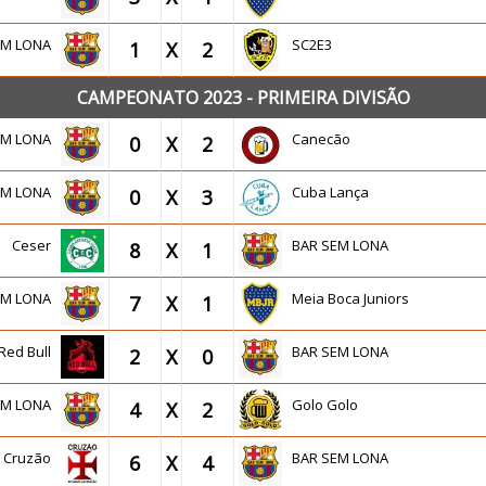
EM LONA
SC2E3
1
X
2
CAMPEONATO 2023 - PRIMEIRA DIVISÃO
EM LONA
Canecão
0
X
2
EM LONA
Cuba Lança
0
X
3
Ceser
BAR SEM LONA
8
X
1
EM LONA
Meia Boca Juniors
7
X
1
Red Bull
BAR SEM LONA
2
X
0
EM LONA
Golo Golo
4
X
2
Cruzão
BAR SEM LONA
6
X
4