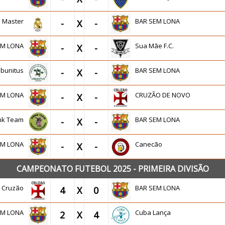
s Master
BAR SEM LONA
-
X
-
EM LONA
Sua Mãe F.C.
-
X
-
sbunitus
BAR SEM LONA
-
X
-
EM LONA
CRUZÃO DE NOVO
-
X
-
ink Team
BAR SEM LONA
-
X
-
EM LONA
Canecão
-
X
-
CAMPEONATO FUTEBOL 2025 - PRIMEIRA DIVISÃO
Cruzão
BAR SEM LONA
4
X
0
EM LONA
Cuba Lança
2
X
4