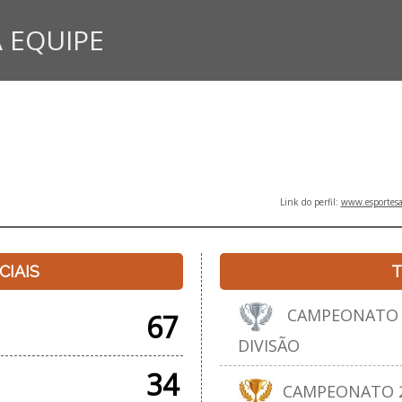
 EQUIPE
Link do perfil:
www.esportesa
CIAIS
T
CAMPEONATO F
67
DIVISÃO
34
CAMPEONATO 20