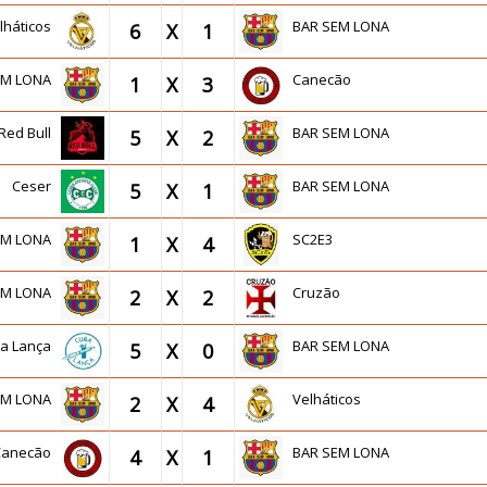
lháticos
BAR SEM LONA
6
X
1
EM LONA
Canecão
1
X
3
Red Bull
BAR SEM LONA
5
X
2
Ceser
BAR SEM LONA
5
X
1
EM LONA
SC2E3
1
X
4
EM LONA
Cruzão
2
X
2
a Lança
BAR SEM LONA
5
X
0
EM LONA
Velháticos
2
X
4
Canecão
BAR SEM LONA
4
X
1