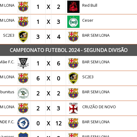
EM LONA
Red Bull
1
X
2
EM LONA
Ceser
1
X
3
SC2E3
BAR SEM LONA
3
X
4
CAMPEONATO FUTEBOL 2024 - SEGUNDA DIVISÃO
Mãe F.C.
BAR SEM LONA
1
X
6
EM LONA
SC2E3
6
X
0
sbunitus
BAR SEM LONA
2
X
2
EM LONA
CRUZÃO DE NOVO
2
X
3
NDE F.C.
BAR SEM LONA
0
X
12
a Juniors
BAR SEM LONA