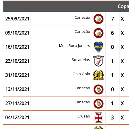
Copa
Canecão
7
X
25/09/2021
Canecão
6
X
09/10/2021
Meia Boca Juniors
0
X
16/10/2021
Socanelas
1
X
23/10/2021
Golo Golo
1
X
31/10/2021
Canecão
0
X
13/11/2021
Canecão
1
X
27/11/2021
Cruzão
3
X
04/12/2021