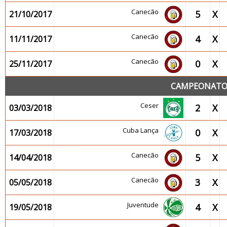
Canecão
5
X
21/10/2017
Canecão
4
X
11/11/2017
Canecão
0
X
25/11/2017
CAMPEONATO 2
Ceser
2
X
03/03/2018
Cuba Lança
0
X
17/03/2018
Canecão
5
X
14/04/2018
Canecão
3
X
05/05/2018
Juventude
4
X
19/05/2018