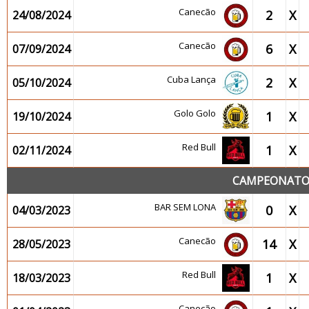
Canecão
2
X
24/08/2024
Canecão
6
X
07/09/2024
Cuba Lança
2
X
05/10/2024
Golo Golo
1
X
19/10/2024
Red Bull
1
X
02/11/2024
CAMPEONATO 2
BAR SEM LONA
0
X
04/03/2023
Canecão
14
X
28/05/2023
Red Bull
1
X
18/03/2023
Canecão