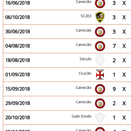
Canecão
3
X
16/06/2018
SC2E3
3
X
06/10/2018
Canecão
3
X
30/06/2018
Canecão
7
X
04/08/2018
Século
2
X
18/08/2018
Cruzão
1
X
01/09/2018
Canecão
9
X
15/09/2018
Canecão
2
X
29/09/2018
Galo Doido
1
X
20/10/2018
Canecão