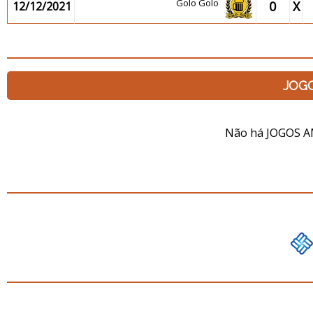
Golo Golo
0
X
12/12/2021
JOG
Não há JOGOS A