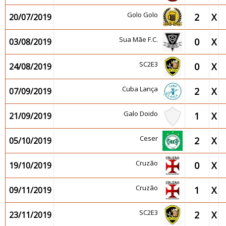
Golo Golo
2
X
20/07/2019
Sua Mãe F.C.
0
X
03/08/2019
SC2E3
0
X
24/08/2019
Cuba Lança
2
X
07/09/2019
Galo Doido
1
X
21/09/2019
Ceser
2
X
05/10/2019
Cruzão
0
X
19/10/2019
Cruzão
1
X
09/11/2019
SC2E3
2
X
23/11/2019