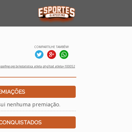
COMPARTILHE TAMBÉM!
cefmg.org.br/estatistica_atleta.php?cod_atleta=100052
EMIAÇÕES
sui nenhuma premiação.
 CONQUISTADOS