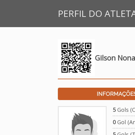
PERFIL DO ATLET
Gilson Non
INFORMAÇÕES
5
Gols (O
0
Gol (A
5
Gols (T