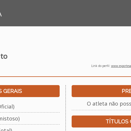
A
ato
Link do perfil:
www.esportesap
 GERAIS
PR
O atleta não pos
ficial)
mistoso)
TÍTULOS
otal)