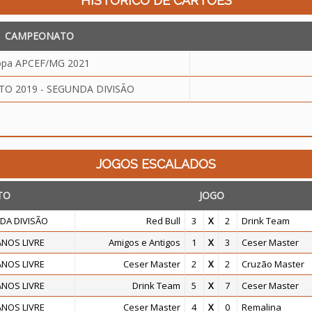
HISTÓRICO DE CARTÕES
CAMPEONATO
pa APCEF/MG 2021
O 2019 - SEGUNDA DIVISÃO
JOGOS ESCALADOS
TO
JOGO
DA DIVISÃO
Red Bull
3
X
2
Drink Team
NOS LIVRE
Amigos e Antigos
1
X
3
Ceser Master
NOS LIVRE
Ceser Master
2
X
2
Cruzão Master
NOS LIVRE
Drink Team
5
X
7
Ceser Master
NOS LIVRE
Ceser Master
4
X
0
Remalina