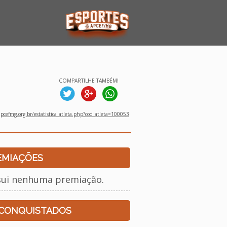
COMPARTILHE TAMBÉM!
cefmg.org.br/estatistica_atleta.php?cod_atleta=100053
EMIAÇÕES
sui nenhuma premiação.
 CONQUISTADOS