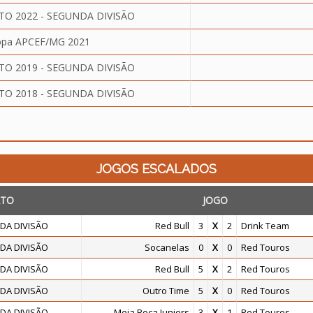
O 2022 - SEGUNDA DIVISÃO
pa APCEF/MG 2021
O 2019 - SEGUNDA DIVISÃO
O 2018 - SEGUNDA DIVISÃO
JOGOS ESCALADOS
TO
JOGO
DA DIVISÃO
Red Bull
3
X
2
Drink Team
DA DIVISÃO
Socanelas
0
X
0
Red Touros
DA DIVISÃO
Red Bull
5
X
2
Red Touros
DA DIVISÃO
Outro Time
5
X
0
Red Touros
DA DIVISÃO
Meia Boca Juniors
3
X
1
Red Touros