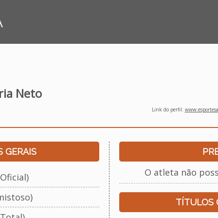
A
ria Neto
Link do perfil:
www.esportesap
 GERAIS
PR
O atleta não pos
Oficial)
mistoso)
TÍTULOS
Total)