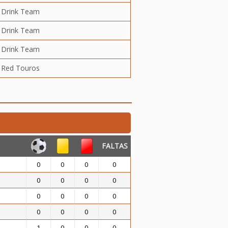
Drink Team
Drink Team
Drink Team
Red Touros
FALTAS
0
0
0
0
0
0
0
0
0
0
0
0
0
0
0
0
1
0
0
0