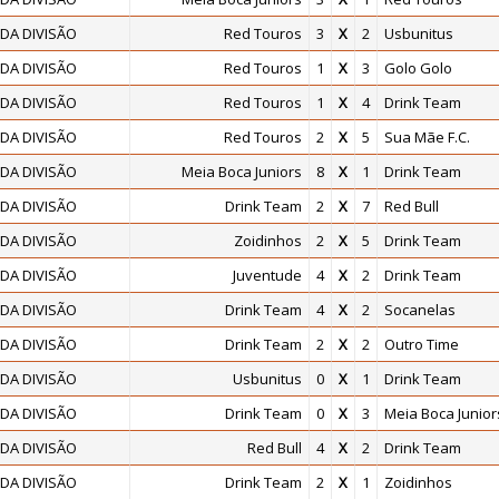
DA DIVISÃO
Red Touros
3
X
2
Usbunitus
DA DIVISÃO
Red Touros
1
X
3
Golo Golo
DA DIVISÃO
Red Touros
1
X
4
Drink Team
DA DIVISÃO
Red Touros
2
X
5
Sua Mãe F.C.
DA DIVISÃO
Meia Boca Juniors
8
X
1
Drink Team
DA DIVISÃO
Drink Team
2
X
7
Red Bull
DA DIVISÃO
Zoidinhos
2
X
5
Drink Team
DA DIVISÃO
Juventude
4
X
2
Drink Team
DA DIVISÃO
Drink Team
4
X
2
Socanelas
DA DIVISÃO
Drink Team
2
X
2
Outro Time
DA DIVISÃO
Usbunitus
0
X
1
Drink Team
DA DIVISÃO
Drink Team
0
X
3
Meia Boca Junior
DA DIVISÃO
Red Bull
4
X
2
Drink Team
DA DIVISÃO
Drink Team
2
X
1
Zoidinhos