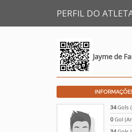
PERFIL DO ATLET
Jayme de Fa
INFORMAÇÕES
34
Gols (
0
Gol (A
34
Gols (