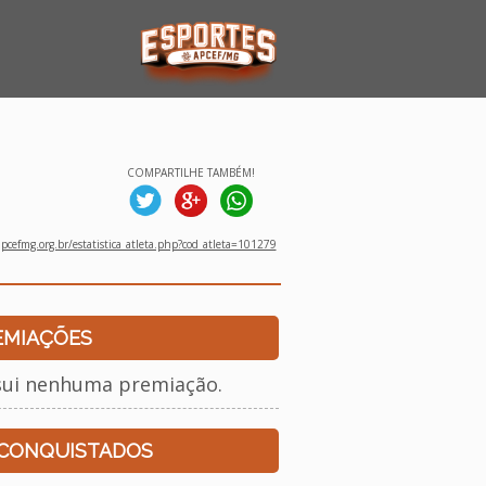
COMPARTILHE TAMBÉM!
cefmg.org.br/estatistica_atleta.php?cod_atleta=101279
EMIAÇÕES
sui nenhuma premiação.
 CONQUISTADOS