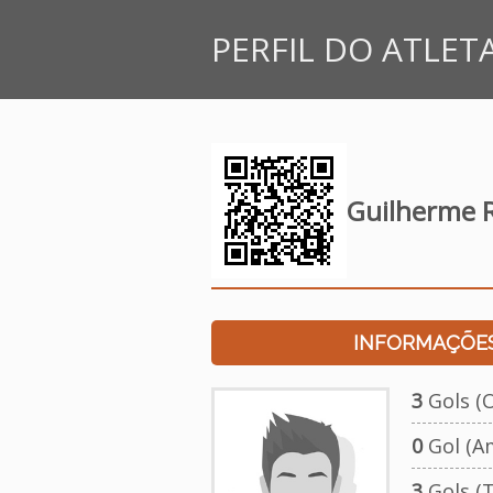
PERFIL DO ATLET
Guilherme 
INFORMAÇÕES
3
Gols (O
0
Gol (A
3
Gols (T