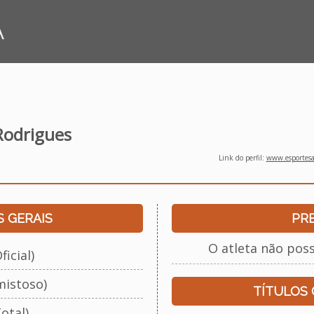
A
Rodrigues
Link do perfil:
www.esportesap
 GERAIS
PR
O atleta não pos
ficial)
mistoso)
TÍTULOS
otal)