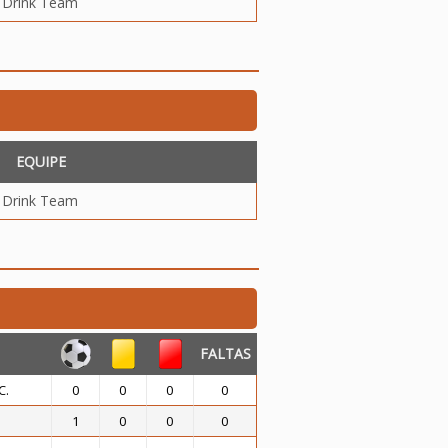
Drink Team
EQUIPE
Drink Team
FALTAS
C.
0
0
0
0
1
0
0
0