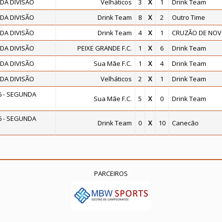
DA DIVISÃO
Velháticos
3
X
1
Drink Team
DA DIVISÃO
Drink Team
8
X
2
Outro Time
DA DIVISÃO
Drink Team
4
X
1
CRUZÃO DE NO
DA DIVISÃO
PEIXE GRANDE F.C.
1
X
6
Drink Team
DA DIVISÃO
Sua Mãe F.C.
1
X
4
Drink Team
DA DIVISÃO
Velháticos
2
X
1
Drink Team
 - SEGUNDA
Sua Mãe F.C.
5
X
0
Drink Team
 - SEGUNDA
Drink Team
0
X
10
Canecão
PARCEIROS