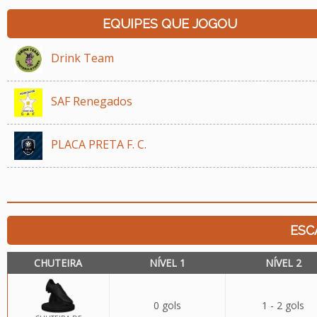
EQUIPES QUE JOGOU
Drink Team
SAF Renegados
PLACA PRETA F. C.
ESC
CHUTEIRA
NÍVEL 1
NÍVEL 2
0 gols
1 - 2 gols