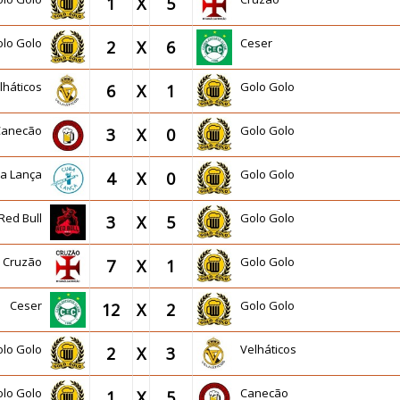
1
X
5
olo Golo
Ceser
2
X
6
lháticos
Golo Golo
6
X
1
Canecão
Golo Golo
3
X
0
a Lança
Golo Golo
4
X
0
Red Bull
Golo Golo
3
X
5
Cruzão
Golo Golo
7
X
1
Ceser
Golo Golo
12
X
2
olo Golo
Velháticos
2
X
3
olo Golo
Canecão
1
X
5