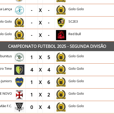
a Lança
Golo Golo
-
X
-
olo Golo
SC2E3
-
X
-
olo Golo
Red Bull
-
X
-
CAMPEONATO FUTEBOL 2025 - SEGUNDA DIVISÃO
sbunitus
Golo Golo
1
X
5
tro Time
Golo Golo
4
X
4
a Juniors
Golo Golo
1
X
6
DE NOVO
Golo Golo
1
X
2
Mãe F.C.
Golo Golo
0
X
4