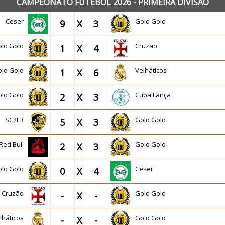
CAMPEONATO FUTEBOL 2026 - PRIMEIRA DIVISÃO
Ceser
Golo Golo
9
X
3
olo Golo
Cruzão
1
X
4
olo Golo
Velháticos
1
X
6
olo Golo
Cuba Lança
2
X
3
SC2E3
Golo Golo
5
X
3
Red Bull
Golo Golo
2
X
3
olo Golo
Ceser
0
X
4
Cruzão
Golo Golo
-
X
-
lháticos
Golo Golo
-
X
-