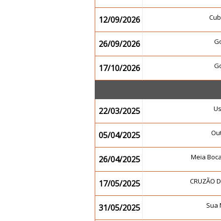
Cub
12/09/2026
G
26/09/2026
G
17/10/2026
U
22/03/2025
Ou
05/04/2025
Meia Boc
26/04/2025
CRUZÃO 
17/05/2025
Sua 
31/05/2025