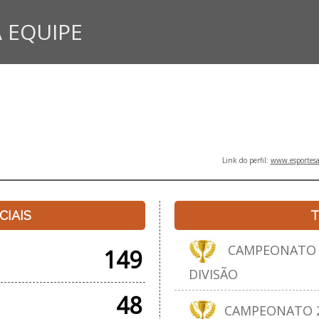
 EQUIPE
Link do perfil:
www.esportesa
CIAIS
T
CAMPEONATO F
149
DIVISÃO
48
CAMPEONATO 20