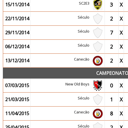
SC2E3
3
X
15/11/2014
Século
2
X
22/11/2014
Século
7
X
29/11/2014
Século
2
X
06/12/2014
Canecão
2
X
13/12/2014
CAMPEONATO 2
New Old Boys
0
X
07/03/2015
Século
1
X
21/03/2015
Canecão
8
X
11/04/2015
Século
2
X
25/04/2015