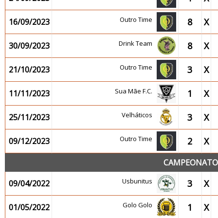
Outro Time
8
X
16/09/2023
Drink Team
8
X
30/09/2023
Outro Time
3
X
21/10/2023
Sua Mãe F.C.
1
X
11/11/2023
Velháticos
3
X
25/11/2023
Outro Time
2
X
09/12/2023
CAMPEONATO 2
Usbunitus
3
X
09/04/2022
Golo Golo
1
X
01/05/2022