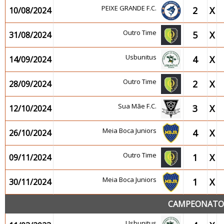
PEIXE GRANDE F.C.
2
X
10/08/2024
Outro Time
5
X
31/08/2024
Usbunitus
4
X
14/09/2024
Outro Time
2
X
28/09/2024
Sua Mãe F.C.
3
X
12/10/2024
Meia Boca Juniors
4
X
26/10/2024
Outro Time
1
X
09/11/2024
Meia Boca Juniors
1
X
30/11/2024
CAMPEONATO 2
Usbunitus