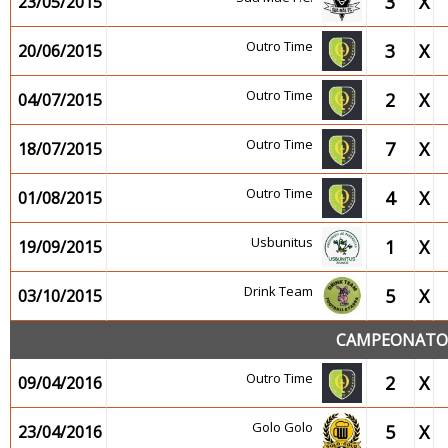
3
X
23/05/2015
Outro Time
3
X
20/06/2015
Outro Time
2
X
04/07/2015
Outro Time
7
X
18/07/2015
Outro Time
4
X
01/08/2015
Usbunitus
1
X
19/09/2015
Drink Team
5
X
03/10/2015
CAMPEONATO 2
Outro Time
2
X
09/04/2016
Golo Golo
5
X
23/04/2016