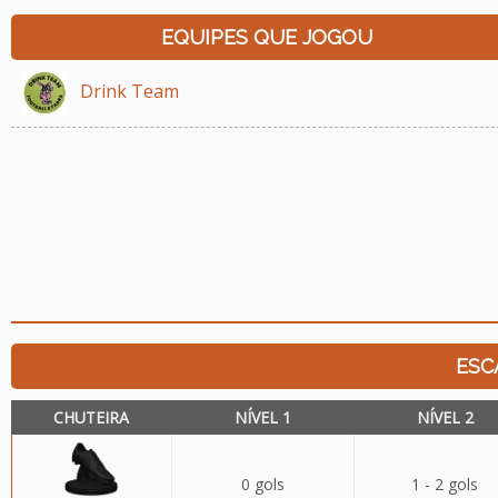
EQUIPES QUE JOGOU
Drink Team
ESC
CHUTEIRA
NÍVEL 1
NÍVEL 2
0 gols
1 - 2 gols