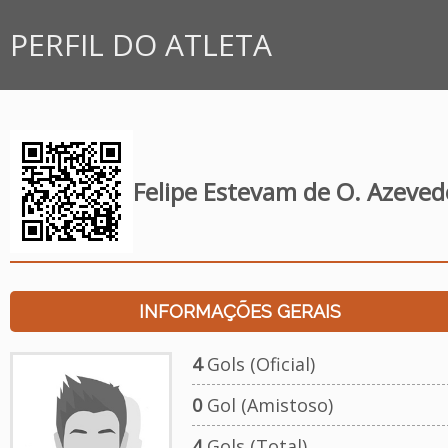
PERFIL DO ATLETA
Felipe Estevam de O. Azeved
INFORMAÇÕES GERAIS
4
Gols (Oficial)
0
Gol (Amistoso)
4
Gols (Total)