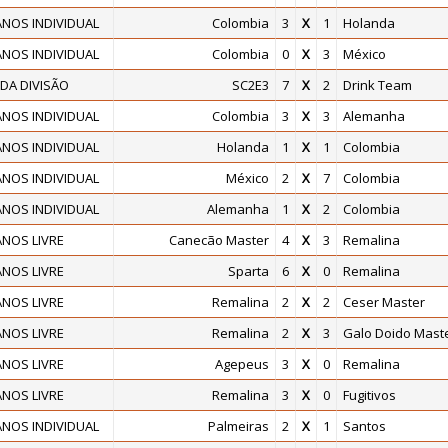
NOS INDIVIDUAL
Colombia
3
X
1
Holanda
NOS INDIVIDUAL
Colombia
0
X
3
México
DA DIVISÃO
SC2E3
7
X
2
Drink Team
NOS INDIVIDUAL
Colombia
3
X
3
Alemanha
NOS INDIVIDUAL
Holanda
1
X
1
Colombia
NOS INDIVIDUAL
México
2
X
7
Colombia
NOS INDIVIDUAL
Alemanha
1
X
2
Colombia
NOS LIVRE
Canecão Master
4
X
3
Remalina
NOS LIVRE
Sparta
6
X
0
Remalina
NOS LIVRE
Remalina
2
X
2
Ceser Master
NOS LIVRE
Remalina
2
X
3
Galo Doido Mast
NOS LIVRE
Agepeus
3
X
0
Remalina
NOS LIVRE
Remalina
3
X
0
Fugitivos
NOS INDIVIDUAL
Palmeiras
2
X
1
Santos