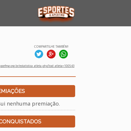
COMPARTILHE TAMBÉM!
cefmg.org.br/estatistica_atleta.php?cod_atleta=100543
EMIAÇÕES
sui nenhuma premiação.
 CONQUISTADOS