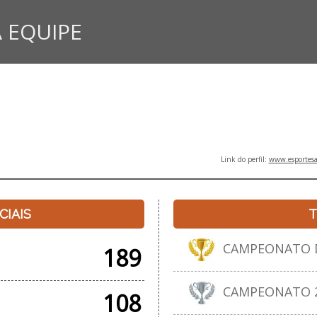
 EQUIPE
Link do perfil:
www.esportesa
CIAIS
T
CAMPEONATO D
189
CAMPEONATO 20
108