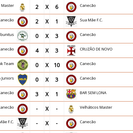
s Master
Canecão
2
X
6
Canecão
Sua Mãe F.C.
2
X
1
sbunitus
Canecão
0
X
3
Canecão
CRUZÃO DE NOVO
4
X
3
ink Team
Canecão
0
X
10
a Juniors
Canecão
0
X
3
Canecão
BAR SEM LONA
3
X
1
Canecão
Velháticos Master
-
X
-
Mãe F.C.
Canecão
-
X
-