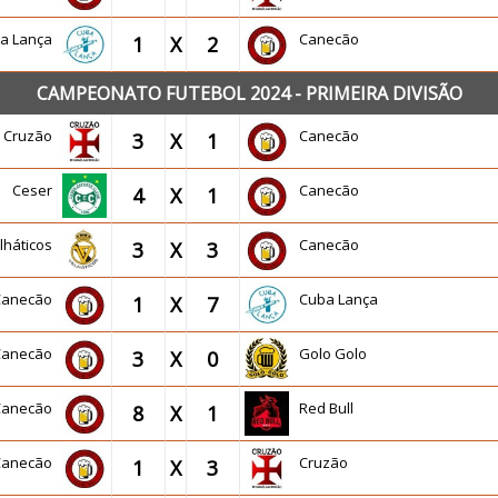
a Lança
Canecão
1
X
2
CAMPEONATO FUTEBOL 2024 - PRIMEIRA DIVISÃO
Cruzão
Canecão
3
X
1
Ceser
Canecão
4
X
1
lháticos
Canecão
3
X
3
Canecão
Cuba Lança
1
X
7
Canecão
Golo Golo
3
X
0
Canecão
Red Bull
8
X
1
Canecão
Cruzão
1
X
3