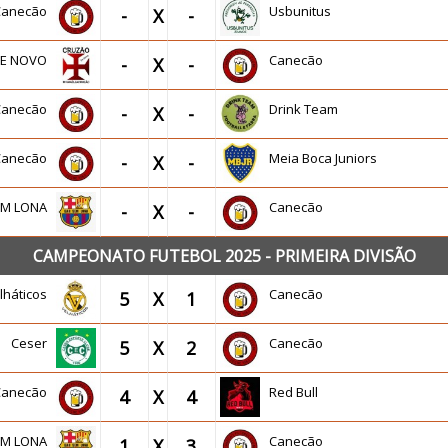
Canecão
Usbunitus
-
X
-
DE NOVO
Canecão
-
X
-
Canecão
Drink Team
-
X
-
Canecão
Meia Boca Juniors
-
X
-
EM LONA
Canecão
-
X
-
CAMPEONATO FUTEBOL 2025 - PRIMEIRA DIVISÃO
lháticos
Canecão
5
X
1
Ceser
Canecão
5
X
2
Canecão
Red Bull
4
X
4
EM LONA
Canecão
1
X
3