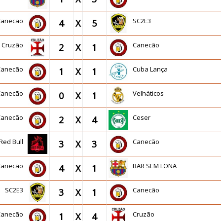
Canecão
SC2E3
4
X
5
Cruzão
Canecão
2
X
1
Canecão
Cuba Lança
1
X
1
Canecão
Velháticos
0
X
1
Canecão
Ceser
2
X
4
Red Bull
Canecão
3
X
3
Canecão
BAR SEM LONA
4
X
1
SC2E3
Canecão
3
X
1
Canecão
Cruzão
1
X
4