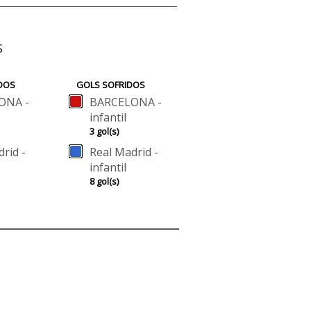
S
DOS
GOLS SOFRIDOS
ONA -
BARCELONA -
infantil
3 gol(s)
rid -
Real Madrid -
infantil
8 gol(s)