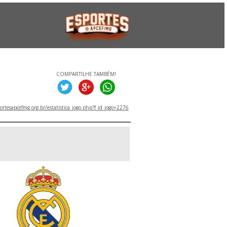
COMPARTILHE TAMBÉM!
rtesapcefmg.org.br/estatistica_jogo.php?f_id_jogo=2276