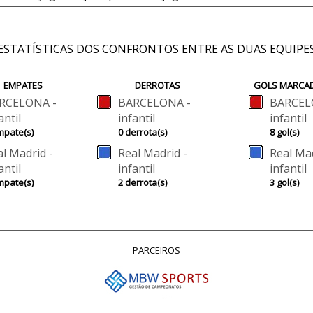
ESTATÍSTICAS DOS CONFRONTOS ENTRE AS DUAS EQUIPE
EMPATES
DERROTAS
GOLS MARCA
RCELONA -
BARCELONA -
BARCEL
antil
infantil
infantil
mpate(s)
0 derrota(s)
8 gol(s)
l Madrid -
Real Madrid -
Real Mad
antil
infantil
infantil
mpate(s)
2 derrota(s)
3 gol(s)
PARCEIROS