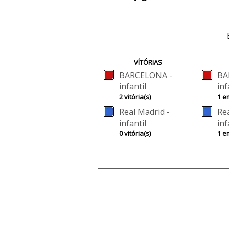
VÍTÓRIAS
BARCELONA -
BA
infantil
inf
2 vitória(s)
1 e
Real Madrid -
Rea
infantil
inf
0 vitória(s)
1 e