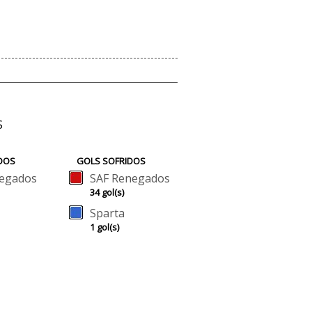
S
DOS
GOLS SOFRIDOS
egados
SAF Renegados
34 gol(s)
Sparta
1 gol(s)