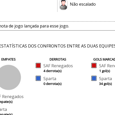
Não escalado
ta de jogo lançada para esse jogo.
ESTATÍSTICAS DOS CONFRONTOS ENTRE AS DUAS EQUIPE
EMPATES
DERROTAS
GOLS MARCA
SAF Renegados
SAF Ren
4 derrota(s)
1 gol(s)
Sparta
Sparta
0 derrota(s)
34 gol(s)
F Renegados
mpate(s)
arta
mpate(s)