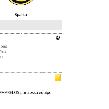
Sparta
opes
Zica
az
AMARELOS para essa equipe