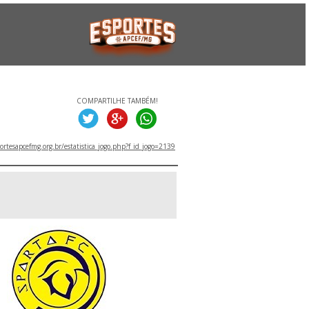
COMPARTILHE TAMBÉM!
rtesapcefmg.org.br/estatistica_jogo.php?f_id_jogo=2139