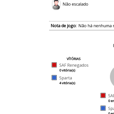
Não escalado
Nota de jogo:
Não há nenhuma no
VÍTÓRIAS
SAF Renegados
0 vitória(s)
Sparta
4 vitória(s)
SA
0 e
Sp
0 e